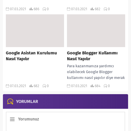
07.03.2021
686
0
07.03.2021
682
0
Google Asistan Kurulumu
Google Blogger Kullanımı
Nasıl Yapılır
Nasıl Yapılır
Para kazanmanıza yardımcı
olabilecek Google Blogger
kullanımı nasıl yapılır diye merak
ediyorsanız doğru adrestesiniz.
07.03.2021
682
0
07.03.2021
684
0
İnternet kullanımının
yaygınlaşması ile beraber
YORUMLAR
evinden...